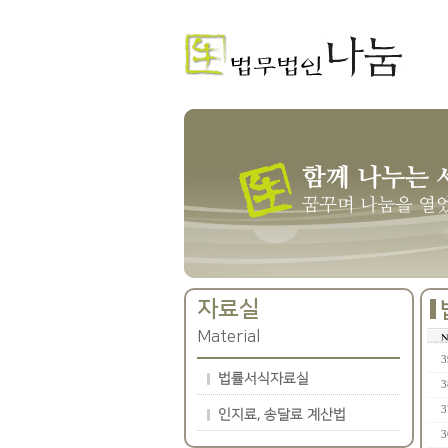
자료실
Material
3
법률서식자료실
3
3
인지료, 송달료 계산법
3