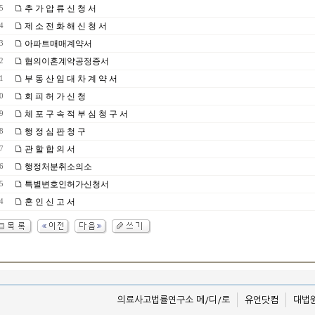
추 가 압 류 신 청 서
5
제 소 전 화 해 신 청 서
4
아파트매매계약서
3
협의이혼계약공정증서
2
부 동 산 임 대 차 계 약 서
1
회 피 허 가 신 청
0
체 포 구 속 적 부 심 청 구 서
9
행 정 심 판 청 구
8
관 할 합 의 서
7
행정처분취소의소
6
특별변호인허가신청서
5
혼 인 신 고 서
4
의료사고법률연구소 메/디/로
유언닷컴
대법