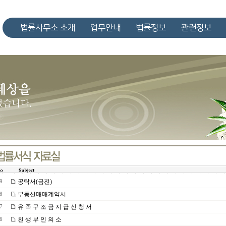
법률사무소 소개
업무안내
법률정보
관련정보
공탁서(금전)
9
부동산매매계약서
8
유 족 구 조 금 지 급 신 청 서
7
친 생 부 인 의 소
6