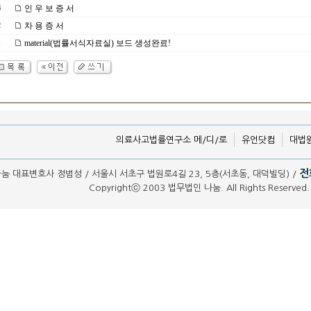
인 우 보 증 서
3
차 용 증 서
2
material(법률서식자료실) 보드 생성완료!
1
의료사고법률연구소 메/디/로
유언닷컴
대법
전화
눔 대표변호사 정범성 / 서울시 서초구 법원로4길 23, 5층(서초동, 대덕빌딩) /
Copyrightⓒ 2003 법무법인 나눔. All Rights Reserved. 