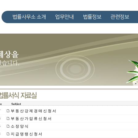
법률사무소 소개
업무안내
법률정보
관련정보
부 동 산 강 제 경 매 신 청 서
7
부 동 산 가 압 류 신 청 서
6
소 장 양 식
5
지 급 명 령 신 청 서
4