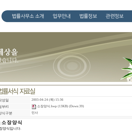
법률사무소 소개
업무안내
법률정보
관련정보
작성일
2003-04-24 (목) 15:36
첨부#1
소장양식.hwp
(13KB) (Down:39)
양식구분
민사
소 장 양 식
장양식입니다.