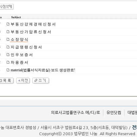
부 동 산 강 제 경 매 신 청 서
7
부 동 산 가 압 류 신 청 서
6
소 장 양 식
5
지 급 명 령 신 청 서
4
인 우 보 증 서
3
차 용 증 서
2
material(법률서식자료실) 보드 생성완료!
1
의료사고법률연구소 메/디/로
유언닷컴
대법
전화
눔 대표변호사 정범성 / 서울시 서초구 법원로4길 23, 5층(서초동, 대덕빌딩) /
Copyrightⓒ 2003 법무법인 나눔. All Rights Reserved. 