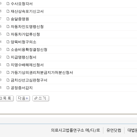
수사요청각서
9
재산상속포기신고서
8
송달증명원
7
자동차인도명령신청
6
자동차가압류신청
5
양육비청구의소
4
소송비용확정결정신청
3
지급명령신청서
2
지명수배해제신청서
1
가등기상의권리처분금지가처분신청서
0
금치산선고심판청구서
9
공정증서갑지
8
의료사고법률연구소 메/디/로
유언닷컴
대법