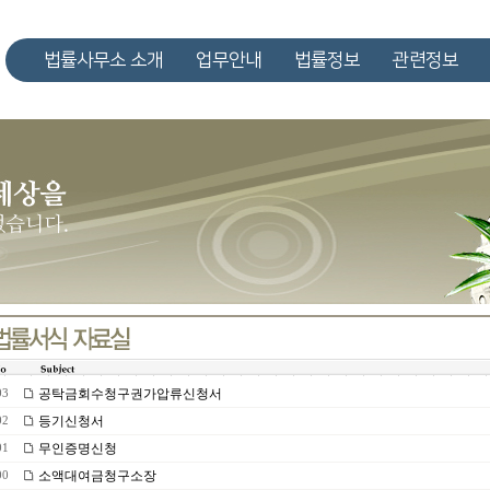
법률사무소 소개
업무안내
법률정보
관련정보
공탁금회수청구권가압류신청서
03
등기신청서
02
무인증명신청
01
소액대여금청구소장
00