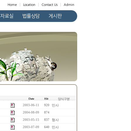
Home
Location
Contact Us
Admin
자료실
법률상담
게시판
양식구분
민사
2003-06-11
920
2004-08-09
874
형사
2003-05-15
837
민사
2003-07-09
640