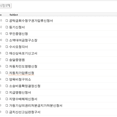
공탁금회수청구권가압류신청서
03
등기신청서
02
무인증명신청
01
소액대여금청구소장
00
수사요청각서
9
재산상속포기신고서
8
송달증명원
7
자동차인도명령신청
6
자동차가압류신청
5
양육비청구의소
4
소송비용확정결정신청
3
지급명령신청서
2
지명수배해제신청서
1
가등기상의권리처분금지가처분신청서
0
금치산선고심판청구서
9