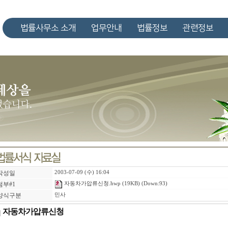
법률사무소 소개
업무안내
법률정보
관련정보
작성일
2003-07-09 (수) 16:04
첨부#1
자동차가압류신청.hwp
(19KB) (Down:93)
양식구분
민사
자동차가압류신청