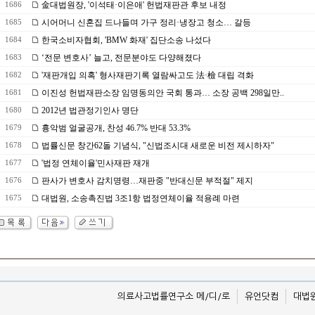
金대법원장, '이석태·이은애' 헌법재판관 후보 내정
1686
시어머니 신혼집 드나들며 가구 정리·냉장고 청소… 갈등
1685
한국소비자협회, 'BMW 화재' 집단소송 나섰다
1684
‘전문 변호사’ 늘고, 전문분야도 다양해졌다
1683
'재판개입 의혹' 형사재판기록 열람싸고도 法·檢 대립 격화
1682
이진성 헌법재판소장 임명동의안 국회 통과… 소장 공백 298일만..
1681
2012년 법관정기인사 명단
1680
흉악범 얼굴공개, 찬성 46.7% 반대 53.3%
1679
법률신문 창간62돌 기념식, "신법조시대 새로운 비전 제시하자"
1678
'법정 연체이율'민사재판 재개
1677
판사가 변호사 감치명령…재판중 "반대신문 부적절" 제지
1676
대법원, 소송촉진법 3조1항 법정연체이율 적용례 마련
1675
의료사고법률연구소 메/디/로
유언닷컴
대법