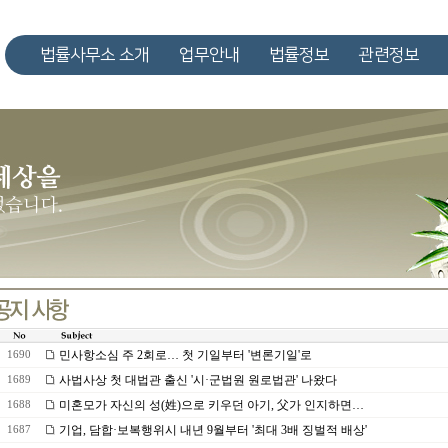
법률사무소 소개
업무안내
법률정보
관련정보
민사항소심 주 2회로… 첫 기일부터 '변론기일'로
1690
사법사상 첫 대법관 출신 '시·군법원 원로법관' 나왔다
1689
미혼모가 자신의 성(姓)으로 키우던 아기, 父가 인지하면…
1688
기업, 담합·보복행위시 내년 9월부터 '최대 3배 징벌적 배상'
1687