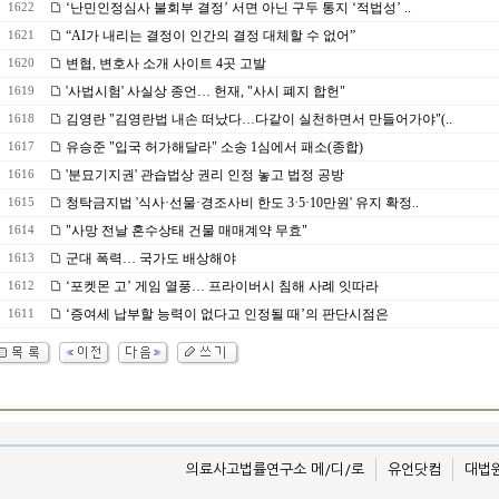
‘난민인정심사 불회부 결정’ 서면 아닌 구두 통지 ‘적법성’ ..
1622
“AI가 내리는 결정이 인간의 결정 대체할 수 없어”
1621
변협, 변호사 소개 사이트 4곳 고발
1620
'사법시험' 사실상 종언… 헌재, "사시 폐지 합헌"
1619
김영란 "김영란법 내손 떠났다…다같이 실천하면서 만들어가야"(..
1618
유승준 "입국 허가해달라" 소송 1심에서 패소(종합)
1617
'분묘기지권' 관습법상 권리 인정 놓고 법정 공방
1616
청탁금지법 '식사·선물·경조사비 한도 3·5·10만원' 유지 확정..
1615
"사망 전날 혼수상태 건물 매매계약 무효"
1614
군대 폭력… 국가도 배상해야
1613
‘포켓몬 고’ 게임 열풍… 프라이버시 침해 사례 잇따라
1612
‘증여세 납부할 능력이 없다고 인정될 때’의 판단시점은
1611
의료사고법률연구소 메/디/로
유언닷컴
대법