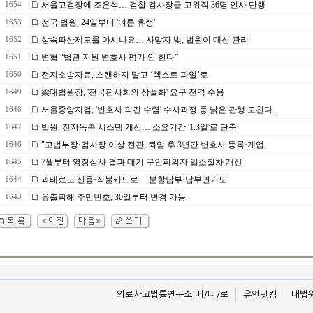
서울고검장에 조은석… 검찰 검사장급 고위직 36명 인사 단행
1654
전국 법원, 24일부터 '여름 휴정'
1653
상속파산제도를 아시나요… 사망자 빚, 법원이 대신 관리
1652
변협 “법관 지원 변호사 평가 안 한다”
1651
전자소송자료, 스캔하지 말고 ‘텍스트 파일’로
1650
梁대법원장, '전국판사회의 상설화' 요구 전격 수용
1649
서울중앙지검, '변호사 의견 수렴' 수사과정 등 낡은 관행 고친다..
1648
법원, 전자독촉 시스템 개선… 소요기간 '1.3일'로 단축
1647
"고법부장·검사장 이상 전관, 퇴임 후 3년간 변호사 등록·개업..
1646
7월부터 영장심사 결과 대기 구인피의자 입소절차 개선
1645
과태료도 신용·직불카드로… 분할납부·납부연기도
1644
유출피해 주민번호, 30일부터 변경 가능
1643
의료사고법률연구소 메/디/로
유언닷컴
대법