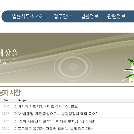
법률사무소 소개
업무안내
법률정보
관련정보
마지막 사법시험 2차 합격자 55명 발표
1658
"사법행정, 재판중심으로… 법원행정처 역할 축소"
1657
"정치·자본권력 밀착"… 이재용 부회장, '징역 5년'
1656
프로야구 응원가 ‘저작권 침해’… 법정으로 가나
1655